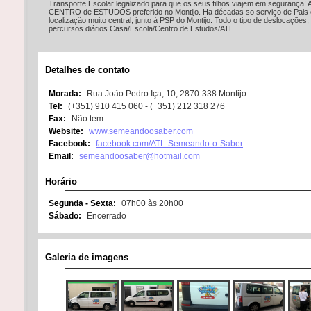
Transporte Escolar legalizado para que os seus filhos viajem em segurança! 
CENTRO de ESTUDOS preferido no Montijo. Ha décadas so serviço de Pais
localização muito central, junto à PSP do Montijo. Todo o tipo de deslocações,
percursos diários Casa/Escola/Centro de Estudos/ATL.
Detalhes de contato
Morada:
Rua João Pedro Iça, 10, 2870-338 Montijo
Tel:
(+351) 910 415 060 - (+351) 212 318 276
Fax:
Não tem
Website:
www.semeandoosaber.com
Facebook:
facebook.com/ATL-Semeando-o-Saber
Email:
semeandoosaber@hotmail.com
Horário
Segunda - Sexta:
07h00 às 20h00
Sábado:
Encerrado
Galeria de imagens