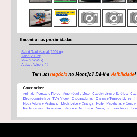
Encontre nas proximidades
Stand Raúl Marçal (1200 m)
Jolar (200 m)
MontiWWW (-)
Atalaya Wine´s (-)
Tem um
negócio
no Montijo? Dê-lhe
visibilidade
!
Categorias:
Animais, Plantas e Flores
Automóvel e Moto
Cabeleireiros e Estética
Cas
Electrodomésticos, TV e Vídeo
Engomadorias
Ensino e Tempos Livres
H
Moda Adulto e Vestuário
Moda Bebé e Criança
Noite
Papelarias e Centro
Restaurantes
Sapatarias
Saúde e Bem Estar
Serviços
Take Away
Tra