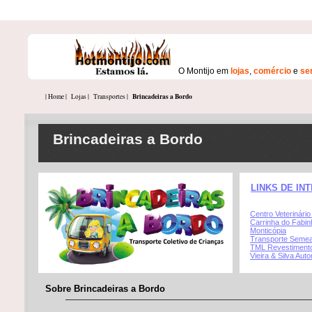
O Montijo em
lojas
,
comércio
e
se
Brincadeiras a Bordo
| Home |
Lojas |
Transportes |
Brincadeiras a Bordo
LINKS DE IN
Centro Veterinário
Carrinha do Fabin
Monticópia
Transporte Semea
TML Revestiment
Vieira & Silva Au
Sobre Brincadeiras a Bordo