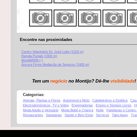
Encontre nas proximidades
Centro Veterinário Dr. José Leite (2100 m)
Rangla Punjab (1900 m)
MontiWWW (-)
Âncora Firme Mediação de Seguros (2400 m)
Tem um
negócio
no Montijo? Dê-lhe
visibilidade
!
Categorias:
Animais, Plantas e Flores
Automóvel e Moto
Cabeleireiros e Estética
Cas
Electrodomésticos, TV e Vídeo
Engomadorias
Ensino e Tempos Livres
H
Moda Adulto e Vestuário
Moda Bebé e Criança
Noite
Papelarias e Centro
Restaurantes
Sapatarias
Saúde e Bem Estar
Serviços
Take Away
Tra